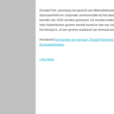
Donald Pols, jarenlang het gezicht van Milieudefensie, 
duurzaamheid en corporate communicatie bij het staalb
transfer van 2026 worden genoemd. De reacties liet
hele Nederlandse groene wereld moest er iets van vi
het klimaat is, of een groene wasbeurt van formaat we
Het bericht
De transfer van het jaar: Donald Pols kies
Duurzaamnieuws
.
Lees Meer