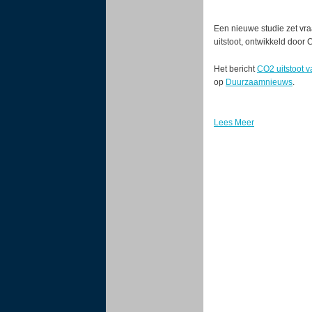
Een nieuwe studie zet vr
uitstoot, ontwikkeld door
Het bericht
CO2 uitstoot v
op
Duurzaamnieuws
.
Lees Meer