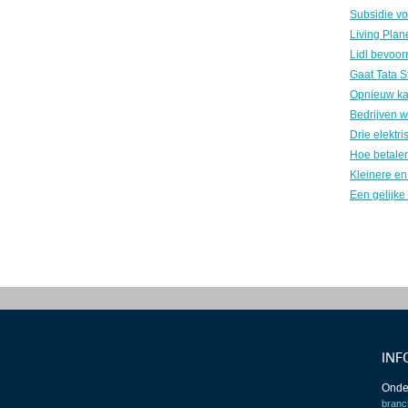
Gaat Tata S
INF
Onde
branc