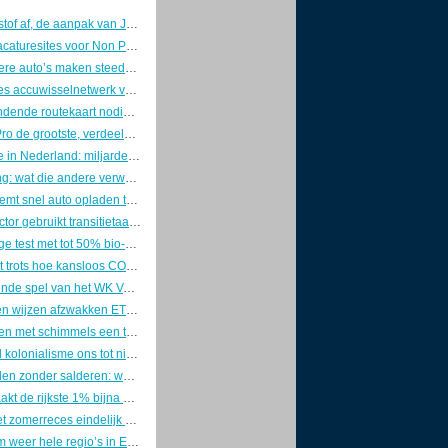
Van het stikstof af, de aanpak van Jetten
De Beste Vacaturesites voor Non Profits en Impact Vacatures
Steeds grotere auto’s maken steeds meer slachtoffers
Brits-Chinees accuwisselnetwerk voor Europees vrachtverkeer
EU heeft bindende routekaart nodig voor afbouw fossiele subsidies
Peilingen: Pro de grootste, verdeeld rechts wint
Kernenergie in Nederland: miljardendroom zonder locatie, zonder geld en zonder plan
Overpeinzing: wat die andere verwoesting met de liefde voor je leven doet
Stroomnet remt snel auto opladen thuis
Toerismesector gebruikt transitietaal, maar verandert nauwelijks
Grootschalige test met tot 50% bio-bitumen op wegen door heel NL
Mazda toont trots hoe kansloos CO2-opslag tijdens het rijden is
Het vervuilende spel van het WK Voetbal 2026
Klimaatraden wijzen afzwakken ETS systeem af in oproep aan EU
Heeft isoleren met schimmels een toekomst?
Hoe digitaal kolonialisme ons tot nieuwe slaven maakt
Zonnepanelen zonder salderen: wat blijft er over van je rendement?
Zo veroorzaakt de rijkste 1% bijna 1 biljoen dollar klimaatschade per jaar
Nog voor het zomerreces eindelijk een heldere afstandsnorm?
Hoe extreem weer hele regio’s in Europa onverzekerbaar maakt