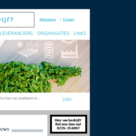
/
Adverteren
Contact
LEVERANCIERS
ORGANISATIES
LINKS
EUWS