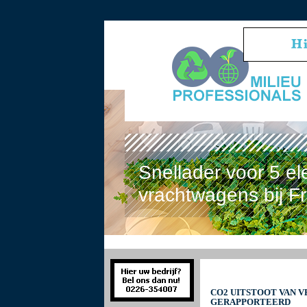
Snellader voor 5 el
vrachtwagens bij F
CO2 UITSTOOT VAN V
GERAPPORTEERD