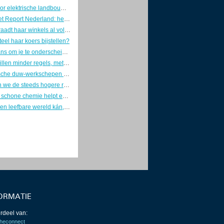
Subsidie voor elektrische landbouwvoertuigen erg in trek
Living Planet Report Nederland: herstel Nederlandse zoetwaternatuur valt stil
Lidl bevoorraadt haar winkels al volgend jaar 100% elektrisch
teel haar koers bijstellen?
Opnieuw kans om je te onderscheiden op CO2-reductie in de bouw
Bedrijven willen minder regels, met meer problemen als gevolg
Drie elektrische duw-werkschepen tegelijk in aanbouw
Hoe betalen we de steeds hogere rekening van kunstmatige intelligentie?
Kleinere en schone chemie helpt economie en klimaat
Een gelijke en leefbare wereld kán, maar hoe realiseer je die?
ORMATIE
rdeel van:
heconnect