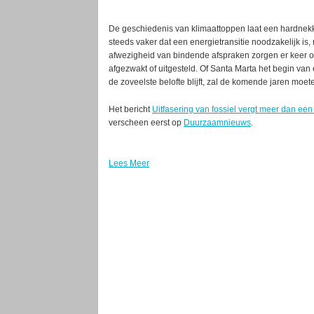
De geschiedenis van klimaattoppen laat een hardnekk
steeds vaker dat een energietransitie noodzakelijk is,
afwezigheid van bindende afspraken zorgen er keer op
afgezwakt of uitgesteld. Of Santa Marta het begin van 
de zoveelste belofte blijft, zal de komende jaren moete
Het bericht
Uitfasering van fossiel vergt meer dan ee
verscheen eerst op
Duurzaamnieuws
.
Lees Meer