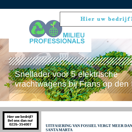
Snellader voor 5 elektrische
vrachtwagens bij Frans op den 
UITFASERING VAN FOSSIEL VERGT MEER DA
SANTA MARTA