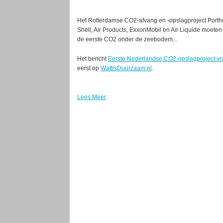
Het Rotterdamse CO2-afvang en -opslagproject Porthos 
Shell, Air Products, ExxonMobil en Air Liquide moete
de eerste CO2 onder de zeebodem...
Het bericht
Eerste Nederlandse CO2-opslagproject vr
eerst op
WattisDuurzaam.nl
.
Lees Meer