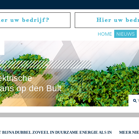
HOME
NIEUWS
ektrische
rans op den Bult
BIJNA DUBBEL ZOVEEL IN DUURZAME ENERGIE ALS IN
MEER NI