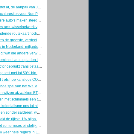
Van het stikstof af, de aanpak van Jetten
De Beste Vacaturesites voor Non Profits en Impact Vacatures
Steeds grotere auto’s maken steeds meer slachtoffers
Brits-Chinees accuwisselnetwerk voor Europees vrachtverkeer
EU heeft bindende routekaart nodig voor afbouw fossiele subsidies
Peilingen: Pro de grootste, verdeeld rechts wint
Kernenergie in Nederland: miljardendroom zonder locatie, zonder geld en zonder plan
Overpeinzing: wat die andere verwoesting met de liefde voor je leven doet
Stroomnet remt snel auto opladen thuis
Toerismesector gebruikt transitietaal, maar verandert nauwelijks
Grootschalige test met tot 50% bio-bitumen op wegen door heel NL
Mazda toont trots hoe kansloos CO2-opslag tijdens het rijden is
Het vervuilende spel van het WK Voetbal 2026
Klimaatraden wijzen afzwakken ETS systeem af in oproep aan EU
Heeft isoleren met schimmels een toekomst?
Hoe digitaal kolonialisme ons tot nieuwe slaven maakt
Zonnepanelen zonder salderen: wat blijft er over van je rendement?
Zo veroorzaakt de rijkste 1% bijna 1 biljoen dollar klimaatschade per jaar
Nog voor het zomerreces eindelijk een heldere afstandsnorm?
Hoe extreem weer hele regio’s in Europa onverzekerbaar maakt