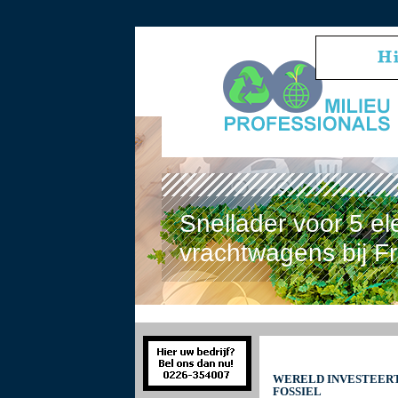
Snellader voor 5 el
vrachtwagens bij F
WERELD INVESTEERT 
FOSSIEL