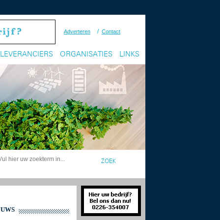
/
Adverteren
Contact
LEVERANCIERS
ORGANISATIES
LINKS
EUWS