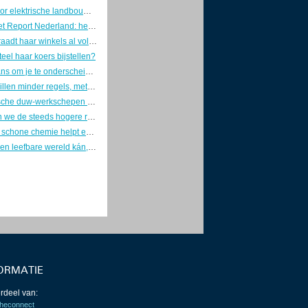
Subsidie voor elektrische landbouwvoertuigen erg in trek
Living Planet Report Nederland: herstel Nederlandse zoetwaternatuur valt stil
Lidl bevoorraadt haar winkels al volgend jaar 100% elektrisch
teel haar koers bijstellen?
Opnieuw kans om je te onderscheiden op CO2-reductie in de bouw
Bedrijven willen minder regels, met meer problemen als gevolg
Drie elektrische duw-werkschepen tegelijk in aanbouw
Hoe betalen we de steeds hogere rekening van kunstmatige intelligentie?
Kleinere en schone chemie helpt economie en klimaat
Een gelijke en leefbare wereld kán, maar hoe realiseer je die?
ORMATIE
rdeel van:
heconnect