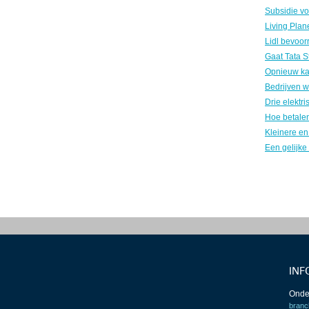
Gaat Tata S
INF
Onde
branc