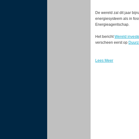
De wereld zal dit jaar bi
energiesysteem als in fossi
Energieagentschap.
Het bericht
Wereld investe
verscheen eerst op
Duur
Lees Meer