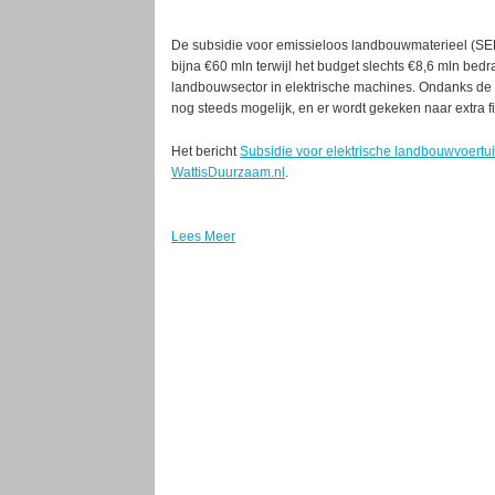
De subsidie voor emissieloos landbouwmaterieel (SEL
bijna €60 mln terwijl het budget slechts €8,6 mln bedra
landbouwsector in elektrische machines. Ondanks de
nog steeds mogelijk, en er wordt gekeken naar extra f
Het bericht
Subsidie voor elektrische landbouwvoertui
WattisDuurzaam.nl
.
Lees Meer