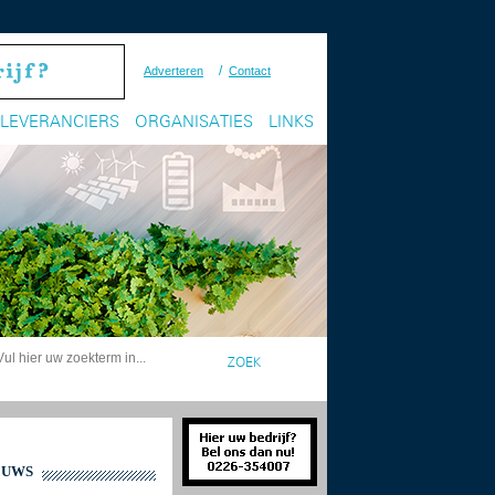
/
Adverteren
Contact
LEVERANCIERS
ORGANISATIES
LINKS
EUWS