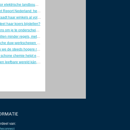
Subsidie voor elektrische landbouwvoertuigen erg in trek
Living Planet Report Nederland: herstel Nederlandse zoetwaternatuur valt stil
Lidl bevoorraadt haar winkels al volgend jaar 100% elektrisch
teel haar koers bijstellen?
Opnieuw kans om je te onderscheiden op CO2-reductie in de bouw
Bedrijven willen minder regels, met meer problemen als gevolg
Drie elektrische duw-werkschepen tegelijk in aanbouw
Hoe betalen we de steeds hogere rekening van kunstmatige intelligentie?
Kleinere en schone chemie helpt economie en klimaat
Een gelijke en leefbare wereld kán, maar hoe realiseer je die?
ORMATIE
rdeel van:
heconnect