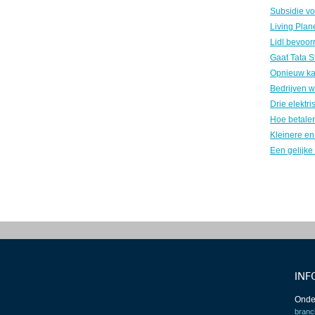
Gaat Tata S
INF
Onde
branc