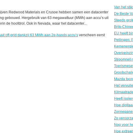
ijven Redwood Materials en Crusoe hebben samen een datacenter
ning gebouwd. Hergebruik van 63 megawattuur (MWh) aan accu’s uit
ierin de hoofdrol. Ook in Nevada, waar het datacenter...
ait off-grid dankzij 63 MWh aan 2e-hands accu’s
verscheen eerst