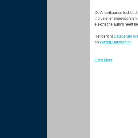
De Amerikaanse techbedr
inclusief energievoorzie
elektrische auto’s heeft h
Het bericht
Datacenter dra
op
WattisDuurzaam.nl
.
Lees Meer