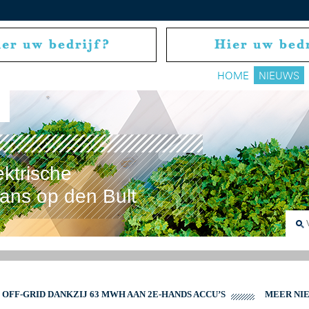
HOME
NIEUWS
ektrische
rans op den Bult
OFF-GRID DANKZIJ 63 MWH AAN 2E-HANDS ACCU’S
MEER NI