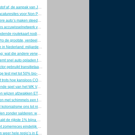
Van het stikstof af, de aanpak van Jetten
De Beste Vacaturesites voor Non Profits en Impact Vacatures
Steeds grotere auto’s maken steeds meer slachtoffers
Brits-Chinees accuwisselnetwerk voor Europees vrachtverkeer
EU heeft bindende routekaart nodig voor afbouw fossiele subsidies
Peilingen: Pro de grootste, verdeeld rechts wint
Kernenergie in Nederland: miljardendroom zonder locatie, zonder geld en zonder plan
Overpeinzing: wat die andere verwoesting met de liefde voor je leven doet
Stroomnet remt snel auto opladen thuis
Toerismesector gebruikt transitietaal, maar verandert nauwelijks
Grootschalige test met tot 50% bio-bitumen op wegen door heel NL
Mazda toont trots hoe kansloos CO2-opslag tijdens het rijden is
Het vervuilende spel van het WK Voetbal 2026
Klimaatraden wijzen afzwakken ETS systeem af in oproep aan EU
Heeft isoleren met schimmels een toekomst?
Hoe digitaal kolonialisme ons tot nieuwe slaven maakt
Zonnepanelen zonder salderen: wat blijft er over van je rendement?
Zo veroorzaakt de rijkste 1% bijna 1 biljoen dollar klimaatschade per jaar
Nog voor het zomerreces eindelijk een heldere afstandsnorm?
Hoe extreem weer hele regio’s in Europa onverzekerbaar maakt