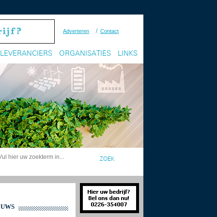
/
Adverteren
Contact
LEVERANCIERS
ORGANISATIES
LINKS
EUWS