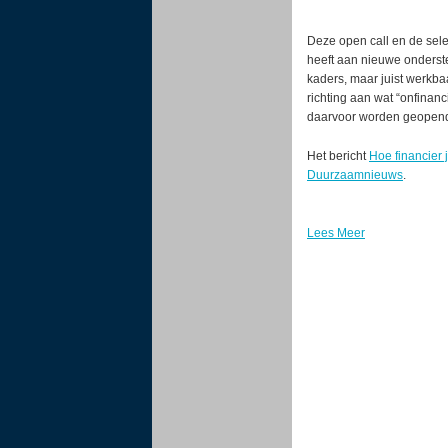
Deze open call en de sele
heeft aan nieuwe onderst
kaders, maar juist werkbaa
richting aan wat “onfinan
daarvoor worden geopen
Het bericht
Hoe financier
Duurzaamnieuws
.
Lees Meer