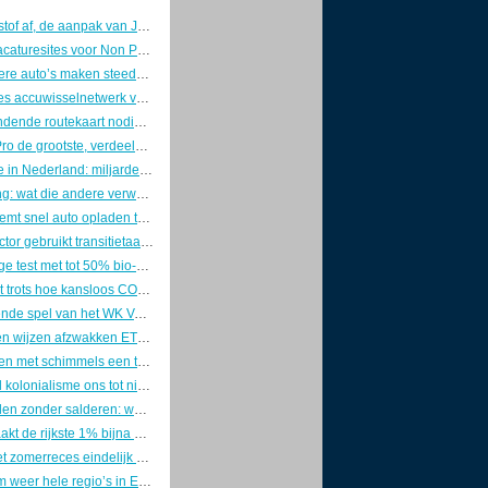
Van het stikstof af, de aanpak van Jetten
De Beste Vacaturesites voor Non Profits en Impact Vacatures
Steeds grotere auto’s maken steeds meer slachtoffers
Brits-Chinees accuwisselnetwerk voor Europees vrachtverkeer
EU heeft bindende routekaart nodig voor afbouw fossiele subsidies
Peilingen: Pro de grootste, verdeeld rechts wint
Kernenergie in Nederland: miljardendroom zonder locatie, zonder geld en zonder plan
Overpeinzing: wat die andere verwoesting met de liefde voor je leven doet
Stroomnet remt snel auto opladen thuis
Toerismesector gebruikt transitietaal, maar verandert nauwelijks
Grootschalige test met tot 50% bio-bitumen op wegen door heel NL
Mazda toont trots hoe kansloos CO2-opslag tijdens het rijden is
Het vervuilende spel van het WK Voetbal 2026
Klimaatraden wijzen afzwakken ETS systeem af in oproep aan EU
Heeft isoleren met schimmels een toekomst?
Hoe digitaal kolonialisme ons tot nieuwe slaven maakt
Zonnepanelen zonder salderen: wat blijft er over van je rendement?
Zo veroorzaakt de rijkste 1% bijna 1 biljoen dollar klimaatschade per jaar
Nog voor het zomerreces eindelijk een heldere afstandsnorm?
Hoe extreem weer hele regio’s in Europa onverzekerbaar maakt