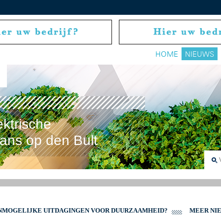
HOME
NIEUWS
ektrische
rans op den Bult
ONMOGELIJKE UITDAGINGEN VOOR DUURZAAMHEID?
MEER NI