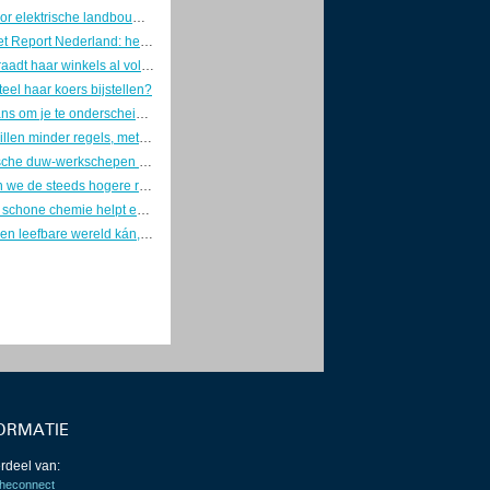
Subsidie voor elektrische landbouwvoertuigen erg in trek
Living Planet Report Nederland: herstel Nederlandse zoetwaternatuur valt stil
Lidl bevoorraadt haar winkels al volgend jaar 100% elektrisch
teel haar koers bijstellen?
Opnieuw kans om je te onderscheiden op CO2-reductie in de bouw
Bedrijven willen minder regels, met meer problemen als gevolg
Drie elektrische duw-werkschepen tegelijk in aanbouw
Hoe betalen we de steeds hogere rekening van kunstmatige intelligentie?
Kleinere en schone chemie helpt economie en klimaat
Een gelijke en leefbare wereld kán, maar hoe realiseer je die?
ORMATIE
rdeel van:
heconnect