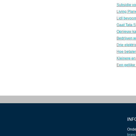
Gaat Tata S
INF
Onde
branc